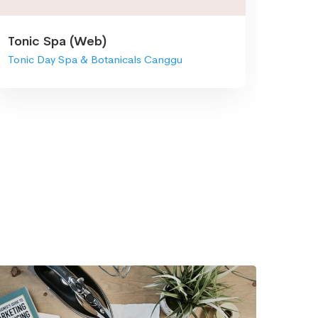
Tonic Spa (Web)
Uni T
Tonic Day Spa & Botanicals Canggu
Uni Co