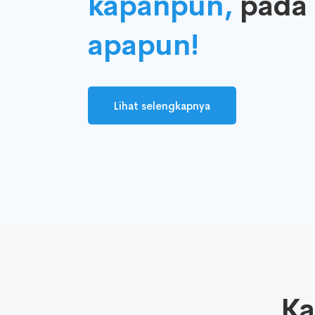
kapanpun,
pada
apapun!
Lihat selengkapnya
Ka