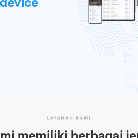
device
LAYANAN KAMI
mi memiliki berbagai je